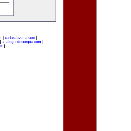
om
|
cartasdeventa.com
|
|
catalogosdecompra.com
|
om
|