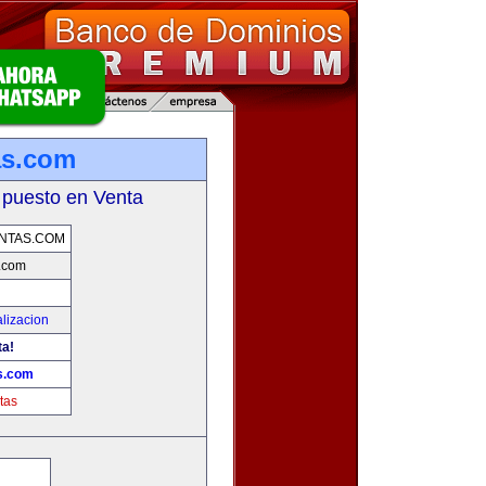
as.com
 puesto en Venta
NTAS.COM
.com
lizacion
ta!
s.com
tas