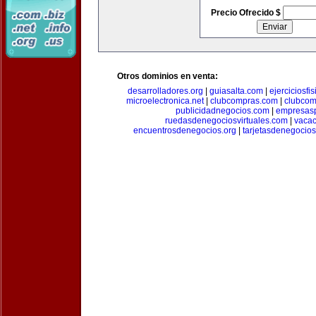
Precio Ofrecido $
Otros dominios en venta:
desarrolladores.org
|
guiasalta.com
|
ejerciciosfi
microelectronica.net
|
clubcompras.com
|
clubcom
publicidadnegocios.com
|
empresas
ruedasdenegociosvirtuales.com
|
vacac
encuentrosdenegocios.org
|
tarjetasdenegocio