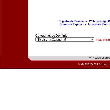
Registro de Dominios
|
Web Hosting
|
D
Dominios Expirados
|
Industrias
|
Indu
Categorías de Dominio:
[Pág. princi
** Precios expre
© 2002/2022 Solo10.com